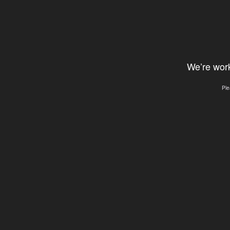
We’re work
Ple