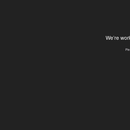
We’re work
Ple